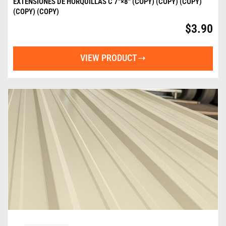
EXTENSIONES DE HORQUILLAS C 7″×8″ (COPY) (COPY) (COPY)
(COPY) (COPY)
$
3.90
VIEW PRODUCT