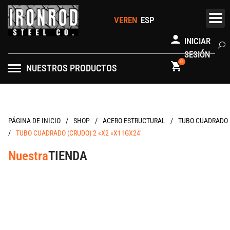
Ir
al
contenido
INICIAR
Se
SESIÓN
0
NUESTROS PRODUCTOS
/
/
/
PÁGINA DE INICIO
ACERO ESTRUCTURAL
TUBO CUADRADO
/
TUBO CUADRADO (CRUDO) 2 «X2 «X11GX24′
Nuestra
TIENDA