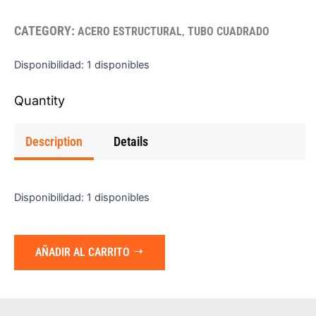
CATEGORY:
,
ACERO ESTRUCTURAL
TUBO CUADRADO
TUBO
Disponibilidad:
1 disponibles
CUADRADO
(CRUDO)
2
"X2
Description
Details
"X11GX24'
cantidad
Disponibilidad:
1 disponibles
AÑADIR AL CARRITO