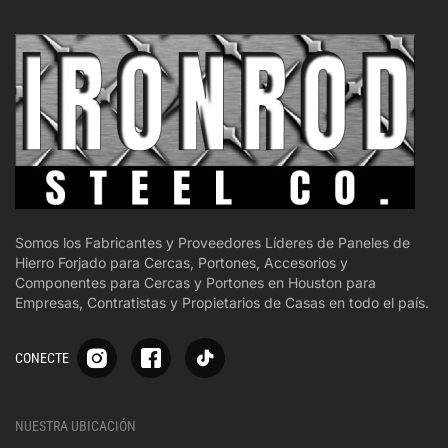
Somos los Fabricantes y Proveedores Líderes de Paneles de
Hierro Forjado para Cercas, Portones, Accesorios y
Componentes para Cercas y Portones en Houston para
Empresas, Contratistas y Propietarios de Casas en todo el país.
S
S
S
CONECTE
p
p
p
-
-
-
i
i
i
-
-
-
NUESTRA UBICACIÓN
o
o
o